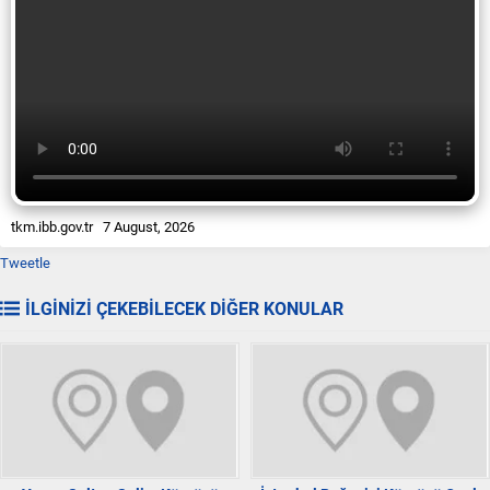
tkm.ibb.gov.tr 7 August, 2026
Tweetle
İLGİNİZİ ÇEKEBİLECEK DİĞER KONULAR