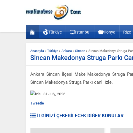
Türkiye
İstanbul
Konya
Rize
Anasayfa
»
Türkiye
»
Ankara
»
Sincan
»
Sincan Makedonya Struga Park
Sincan Makedonya Struga Parkı Can
Ankara Sincan İlçesi Make Makedonya Struga Par
Sincan Makedonya Struga Parkı canlı izle.
31 July, 2026
Tweetle
İLGİNİZİ ÇEKEBİLECEK DİĞER KONULAR