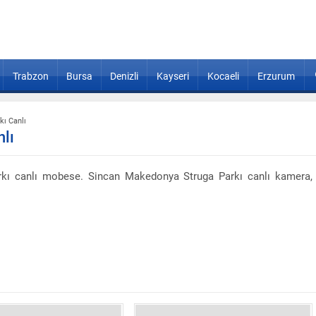
Trabzon
Bursa
Denizli
Kayseri
Kocaeli
Erzurum
ı Canlı
lı
kı canlı mobese. Sincan Makedonya Struga Parkı canlı kamera,