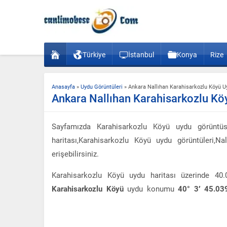
Türkiye
İstanbul
Konya
Rize
Anasayfa
»
Uydu Görüntüleri
»
Ankara Nallıhan Karahisarkozlu Köyü 
Ankara Nallıhan Karahisarkozlu K
Sayfamızda Karahisarkozlu Köyü uydu görüntüs
haritası,Karahisarkozlu Köyü uydu görüntüleri,N
erişebilirsiniz.
Karahisarkozlu Köyü uydu haritası üzerinde 4
Karahisarkozlu Köyü
uydu konumu
40° 3′ 45.03