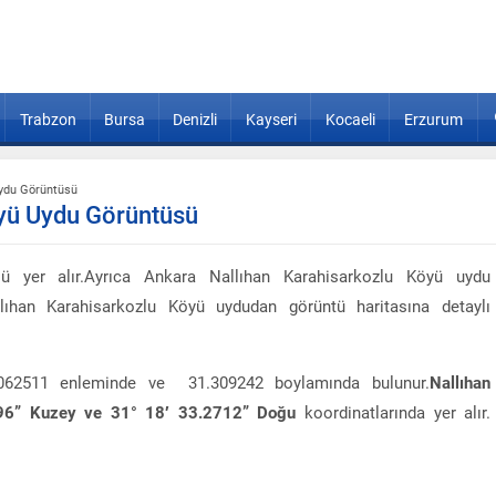
Trabzon
Bursa
Denizli
Kayseri
Kocaeli
Erzurum
Uydu Görüntüsü
öyü Uydu Görüntüsü
ü yer alır.Ayrıca Ankara Nallıhan Karahisarkozlu Köyü uydu
allıhan Karahisarkozlu Köyü uydudan görüntü haritasına detaylı
0.062511 enleminde ve 31.309242 boylamında bulunur.
Nallıhan
96” Kuzey ve 31° 18′ 33.2712” Doğu
koordinatlarında yer alır.