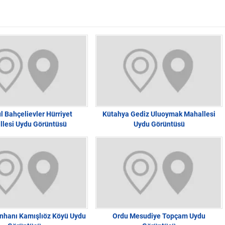
l Bahçelievler Hürriyet
Kütahya Gediz Uluoymak Mahallesi
lesi Uydu Görüntüsü
Uydu Görüntüsü
nhanı Kamışlıöz Köyü Uydu
Ordu Mesudiye Topçam Uydu