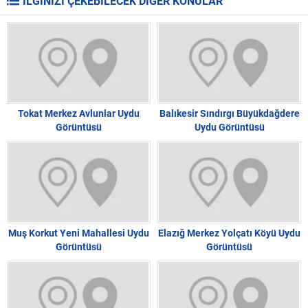
İLGİNİZİ ÇEKEBİLECEK DİĞER KONULAR
Tokat Merkez Avlunlar Uydu
Balıkesir Sındırgı Büyükdağdere
Görüntüsü
Uydu Görüntüsü
Muş Korkut Yeni Mahallesi Uydu
Elazığ Merkez Yolçatı Köyü Uydu
Görüntüsü
Görüntüsü