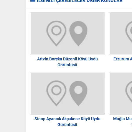
İLGİNİZİ ÇEKEBİLECEK DİĞER KONULAR
Artvin Borçka Düzenli Köyü Uydu
Erzurum A
Görüntüsü
Sinop Ayancık Akçakese Köyü Uydu
Muğla Mu
Görüntüsü