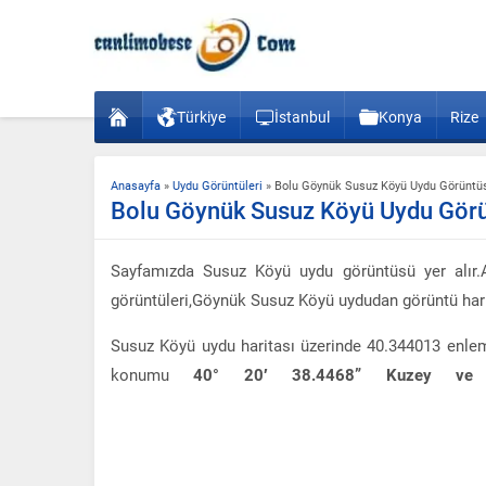
Türkiye
İstanbul
Konya
Rize
Anasayfa
»
Uydu Görüntüleri
»
Bolu Göynük Susuz Köyü Uydu Görüntü
Bolu Göynük Susuz Köyü Uydu Gör
Sayfamızda Susuz Köyü uydu görüntüsü yer alır.
görüntüleri,Göynük Susuz Köyü uydudan görüntü harita
Susuz Köyü uydu haritası üzerinde 40.344013 enle
konumu
40° 20′ 38.4468” Kuzey ve