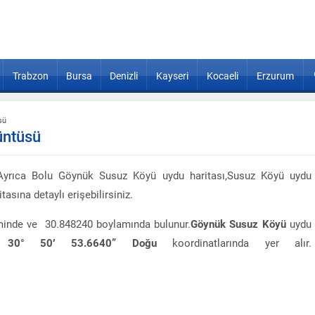
Trabzon
Bursa
Denizli
Kayseri
Kocaeli
Erzurum
sü
üntüsü
Ayrıca Bolu Göynük Susuz Köyü uydu haritası,Susuz Köyü uydu
sına detaylı erişebilirsiniz.
minde ve 30.848240 boylamında bulunur.
Göynük Susuz Köyü
uydu
 30° 50′ 53.6640” Doğu
koordinatlarında yer alır.