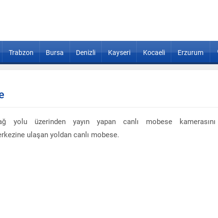
Trabzon
Bursa
Denizli
Kayseri
Kocaeli
Erzurum
e
dağ yolu üzerinden yayın yapan canlı mobese kamerasını
merkezine ulaşan yoldan canlı mobese.