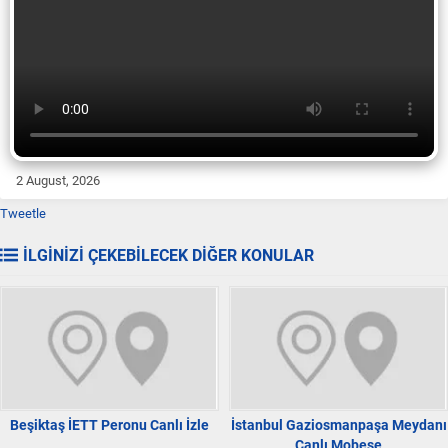
2 August, 2026
Tweetle
İLGİNİZİ ÇEKEBİLECEK DİĞER KONULAR
Beşiktaş İETT Peronu Canlı İzle
İstanbul Gaziosmanpaşa Meydanı
Canlı Mobese