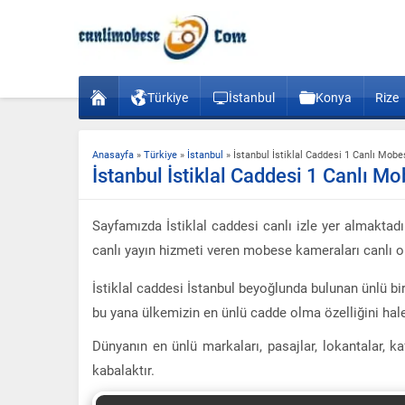
Türkiye
İstanbul
Konya
Rize
Anasayfa
»
Türkiye
»
İstanbul
»
İstanbul İstiklal Caddesi 1 Canlı Mobe
İstanbul İstiklal Caddesi 1 Canlı Mo
Sayfamızda İstiklal caddesi canlı izle yer almaktadır
canlı yayın hizmeti veren mobese kameraları canlı ola
İstiklal caddesi İstanbul beyoğlunda bulunan ünlü bi
bu yana ülkemizin en ünlü cadde olma özelliğini hal
Dünyanın en ünlü markaları, pasajlar, lokantalar, 
kabalaktır.