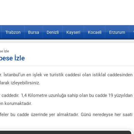
Trabzon
Bursa
Denizli
Kayseri
Kocaeli
Erzurum
se İzle
bese İzle
. İstanbul’un en işlek ve turistik caddesi olan istiklal caddesinden
rak izleyebilirsiniz.
r caddedir. 1,4 Kilometre uzunluğa sahip olan bu cadde 19 yüzyıldan
en korumaktadır.
kafeler bu cadde üzerinde yer almaktadır. Günü neredeyse her saati