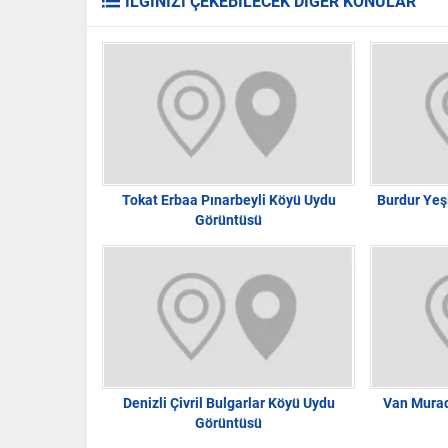
İLGİNİZİ ÇEKEBİLECEK DİĞER KONULAR
Tokat Erbaa Pınarbeyli Köyü Uydu
Burdur Yeş
Görüntüsü
Denizli Çivril Bulgarlar Köyü Uydu
Van Murad
Görüntüsü