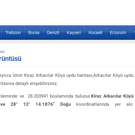
Trabzon
Bursa
Denizli
Kayseri
Kocaeli
Erzurum
üsü
rüntüsü
yrıca İzmir Kiraz Arkacılar Köyü uydu haritası,Arkacılar Köyü uydu
asına detaylı erişebilirsiniz.
enleminde ve 28.203941 boylamında bulunur.
Kiraz Arkacılar Köyü
 ve 28° 12′ 14.1876” Doğu
koordinatlarında yer alır.