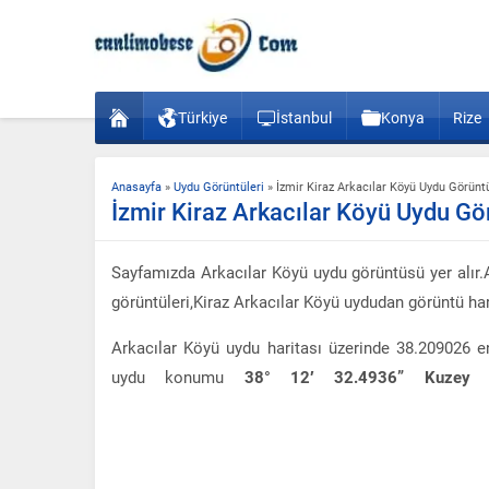
Türkiye
İstanbul
Konya
Rize
Anasayfa
»
Uydu Görüntüleri
»
İzmir Kiraz Arkacılar Köyü Uydu Görünt
İzmir Kiraz Arkacılar Köyü Uydu Gö
Sayfamızda Arkacılar Köyü uydu görüntüsü yer alır.A
görüntüleri,Kiraz Arkacılar Köyü uydudan görüntü harit
Arkacılar Köyü uydu haritası üzerinde 38.209026 
uydu konumu
38° 12′ 32.4936” Kuzey