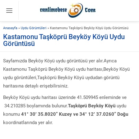
Anasayfa
»
Uydu Görüntüleri
»
Kastamonu Taşköprü Beyköy Köyü Uydu Görüntüsü
Kastamonu Taşköprü Beyköy Köyü Uydu
Görüntüsü
Sayfamızda Beyköy Köyü uydu görüntüsü yer alır.Ayrıca
Kastamonu Taşköprü Beyköy Köyü uydu haritası,Beyköy Köyü
uydu görüntüleri,Taşköprü Beyköy Köyü uydudan görüntü
haritasına detaylı erişebilirsiniz.
Beyköy Köyü uydu haritası üzerinde 41.509945 enleminde ve
34.210285 boylamında bulunur.
Taşköprü Beyköy Köyü
uydu
konumu
41° 30′ 35.8020” Kuzey ve 34° 12′ 37.0260” Doğu
koordinatlarında yer alır.