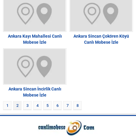
Ankara Kayı Mahallesi Canlı
Ankara Sincan Çokören Köyü
Mobese İzle
Canlı Mobese İzle
Ankara Sincan İncirlik Canlı
Mobese İzle
1
2
3
4
5
6
7
8