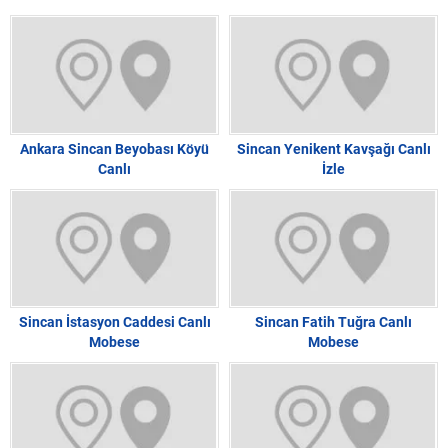
Ankara Sincan Beyobası Köyü
Sincan Yenikent Kavşağı Canlı
Canlı
İzle
Sincan İstasyon Caddesi Canlı
Sincan Fatih Tuğra Canlı
Mobese
Mobese