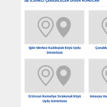
İLGİNİZİ ÇEKEBİLECEK DİĞER KONULAR
Iğdır Merkez Kadıkışlak Köyü Uydu
Çanakka
Görüntüsü
Erzincan Kemaliye Sırakonak Köyü
Amasya Ha
Uydu Görüntüsü