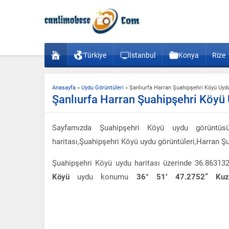
Türkiye
İstanbul
Konya
Rize
Anasayfa
»
Uydu Görüntüleri
»
Şanlıurfa Harran Şuahipşehri Köyü Uy
Şanlıurfa Harran Şuahipşehri Köyü
Sayfamızda Şuahipşehri Köyü uydu görüntüsü
haritası,Şuahipşehri Köyü uydu görüntüleri,Harran Şu
Şuahipşehri Köyü uydu haritası üzerinde 36.86313
Köyü
uydu konumu
36° 51′ 47.2752” Ku