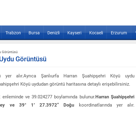
Trabzon
Bursa
Denizli
Kayseri
Kocaeli
Erzurum
du Görüntüsü
 Uydu Görüntüsü
 yer alır.Ayrıca Şanlıurfa Harran Şuahipşehri Köyü uydu
ahipşehri Köyü uydudan görüntü haritasına detaylı erişebilirsiniz.
2 enleminde ve 39.024277 boylamında bulunur.
Harran Şuahipşehri
zey ve 39° 1′ 27.3972” Doğu
koordinatlarında yer alır.