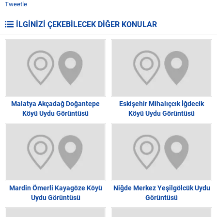
Tweetle
İLGİNİZİ ÇEKEBİLECEK DİĞER KONULAR
Malatya Akçadağ Doğantepe
Eskişehir Mihalıçcık İğdecik
Köyü Uydu Görüntüsü
Köyü Uydu Görüntüsü
Mardin Ömerli Kayagöze Köyü
Niğde Merkez Yeşilgölcük Uydu
Uydu Görüntüsü
Görüntüsü