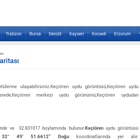
Trabzon
Bursa
Denizli
Kayseri
Kocaeli
Erzurum
ası
ritası
ülerine ulaşabilirsiniz.Keçiören uydu görüntüsü,Keçiören uydu
n nerede,Keçiören merkezi uydu görünümü,Keçiören uydudan
inde ve 32.831017 boylamında bulunur.
Keçiören
uydu görüntüsü
32° 49′ 51.6612” Doğu
koordinatlarında yer alır.