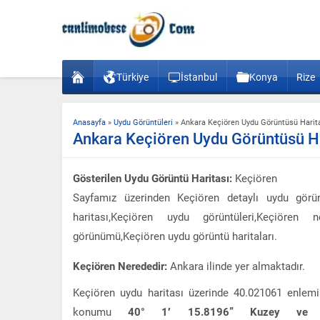
Türkiye
İstanbul
Konya
Rize
Anasayfa
»
Uydu Görüntüleri
»
Ankara Keçiören Uydu Görüntüsü Harit
Ankara Keçiören Uydu Görüntüsü Ha
Gösterilen Uydu Görüntü Haritası:
Keçiören
Sayfamız üzerinden Keçiören detaylı uydu görünt
haritası,Keçiören uydu görüntüleri,Keçiöre
görünümü,Keçiören uydu görüntü haritaları.
Keçiören Nerededir:
Ankara ilinde yer almaktadır.
Keçiören uydu haritası üzerinde 40.021061 enlem
konumu
40° 1′ 15.8196” Kuzey ve 