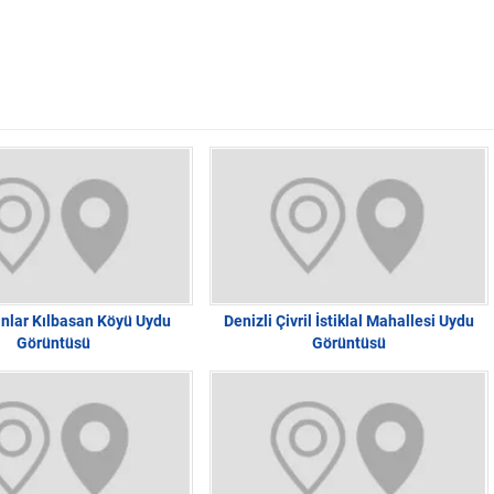
dınlar Kılbasan Köyü Uydu
Denizli Çivril İstiklal Mahallesi Uydu
Görüntüsü
Görüntüsü